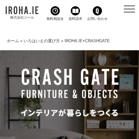
toggl
navig
株式会社ジール
無料相談会
資料請求
お問い合わせ
ホーム
»
いろはいえの選び方
»
IROHA.IE×CRASHGATE