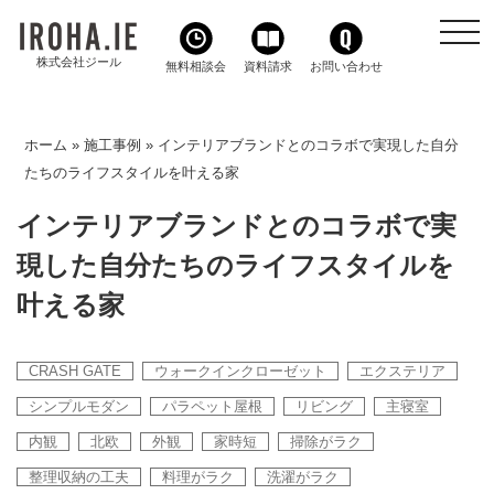
toggl
navig
株式会社ジール
無料相談会
資料請求
お問い合わせ
ホーム
»
施工事例
»
インテリアブランドとのコラボで実現した自分
たちのライフスタイルを叶える家
インテリアブランドとのコラボで実
現した自分たちのライフスタイルを
叶える家
CRASH GATE
ウォークインクローゼット
エクステリア
シンプルモダン
パラペット屋根
リビング
主寝室
内観
北欧
外観
家時短
掃除がラク
整理収納の工夫
料理がラク
洗濯がラク