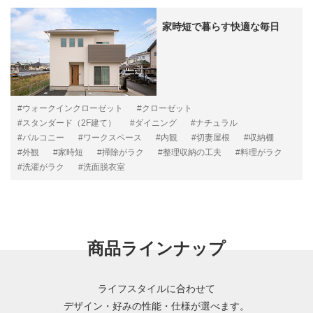
家時短で暮らす快適な毎日
#ウォークインクローゼット
#クローゼット
#スタンダード（2F建て）
#ダイニング
#ナチュラル
#バルコニー
#ワークスペース
#内観
#切妻屋根
#収納棚
#外観
#家時短
#掃除がラク
#整理収納の工夫
#料理がラク
#洗濯がラク
#洗面脱衣室
商品ラインナップ
ライフスタイルに合わせて
デザイン・好みの性能・仕様が選べます。