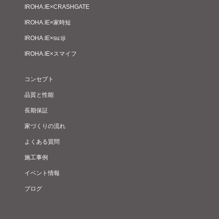
IROHA.IE×CRASHGATE
IROHA.IE×家時短
IROHA.IE×su:iji
IROHA.IE×スマイフ
コンセプト
品質と性能
長期保証
家づくりの流れ
よくある質問
施工事例
イベント情報
ブログ