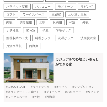
パラペット屋根
バルコニー
モノトーン
リビング
ロフト
ワークスペース
主寝室
互い違い屋根
内観
切妻屋根
北欧
収納棚
和室
外観
子供部屋
家時短
平屋
掃除がラク
整理収納の工夫
料理がラク
洗濯がラク
洗面脱衣室
片流れ屋根
西海岸
カジュアルで心地よい暮らし
ができる家
#CRASH GATE
#ウッドデッキ
#キッチン
#シンプルモダン
#スタンダード（2F建て）
#ダイニング
#バルコニー
#リビング
#ワークスペース
#外観
#西海岸