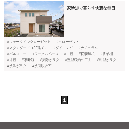
家時短で暮らす快適な毎日
#ウォークインクローゼット
#クローゼット
#スタンダード（2F建て）
#ダイニング
#ナチュラル
#バルコニー
#ワークスペース
#内観
#切妻屋根
#収納棚
#外観
#家時短
#掃除がラク
#整理収納の工夫
#料理がラク
#洗濯がラク
#洗面脱衣室
1