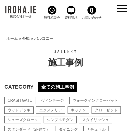
toggl
navig
株式会社ジール
無料相談会
資料請求
お問い合わせ
ホーム
»
外観
»
バルコニー
GALLERY
施工事例
CATEGORY
全ての施工事例
CRASH GATE
ヴィンテージ
ウォークインクローゼット
ウッドデッキ
エクステリア
キッチン
クローゼット
シューズクローク
シンプルモダン
スタイリッシュ
スタンダード（2F建て）
ダイニング
ナチュラル