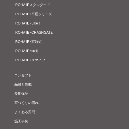
IROHA.IEスタンダード
IROHA.IE×平屋シリーズ
IROHA.IE×Like！
IROHA.IE×CRASHGATE
IROHA.IE×家時短
IROHA.IE×su:iji
IROHA.IE×スマイフ
コンセプト
品質と性能
長期保証
家づくりの流れ
よくある質問
施工事例