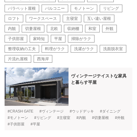
パラペット屋根
バルコニー
モノトーン
リビング
ロフト
ワークスペース
主寝室
互い違い屋根
内観
切妻屋根
北欧
収納棚
和室
外観
子供部屋
家時短
平屋
掃除がラク
整理収納の工夫
料理がラク
洗濯がラク
洗面脱衣室
片流れ屋根
西海岸
ヴィンテージテイストな家具
と暮らす平屋
#CRASH GATE
#ヴィンテージ
#ウッドデッキ
#ダイニング
#モノトーン
#リビング
#主寝室
#内観
#切妻屋根
#外観
#子供部屋
#平屋