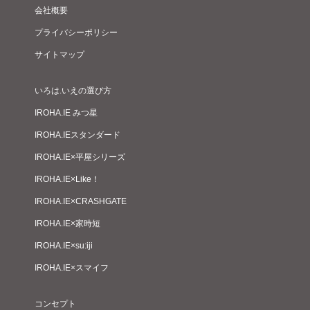
会社概要
プライバシーポリシー
サイトマップ
いろは.いえの選び方
IROHA.IE みつ星
IROHA.IEスタンダード
IROHA.IE×平屋シリーズ
IROHA.IE×Like！
IROHA.IE×CRASHGATE
IROHA.IE×家時短
IROHA.IE×su:iji
IROHA.IE×スマイフ
コンセプト