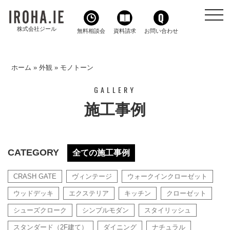
toggl
navig
株式会社ジール
無料相談会
資料請求
お問い合わせ
ホーム
»
外観
»
モノトーン
GALLERY
施工事例
CATEGORY
全ての施工事例
CRASH GATE
ヴィンテージ
ウォークインクローゼット
ウッドデッキ
エクステリア
キッチン
クローゼット
シューズクローク
シンプルモダン
スタイリッシュ
スタンダード（2F建て）
ダイニング
ナチュラル