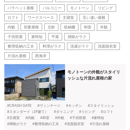
パラペット屋根
バルコニー
モノトーン
リビング
ロフト
ワークスペース
主寝室
互い違い屋根
内観
切妻屋根
北欧
収納棚
和室
外観
子供部屋
家時短
平屋
掃除がラク
整理収納の工夫
料理がラク
洗濯がラク
洗面脱衣室
片流れ屋根
西海岸
モノトーンの外観がスタイリ
ッシュな片流れ屋根の家
#CRASH GATE
#ヴィンテージ
#キッチン
#スタイリッシュ
#スタンダード（2F建て）
#ダイニング
#リビング
#ロフト
#主寝室
#内観
#和室
#外観
#子供部屋
#家時短
#掃除がラク
#整理収納の工夫
#洗面脱衣室
#片流れ屋根