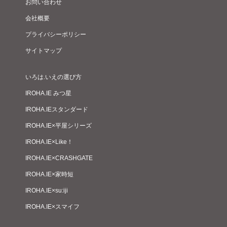
お問い合わせ
会社概要
プライバシーポリシー
サイトマップ
いろは.いえの選び方
IROHA.IE みつ星
IROHA.IEスタンダード
IROHA.IE×平屋シリーズ
IROHA.IE×Like！
IROHA.IE×CRASHGATE
IROHA.IE×家時短
IROHA.IE×su:iji
IROHA.IE×スマイフ