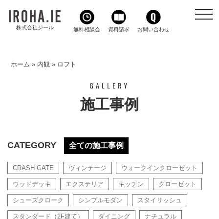
toggl
navig
株式会社ジール
無料相談会
資料請求
お問い合わせ
ホーム
»
内観
»
ロフト
GALLERY
施工事例
CATEGORY
全ての施工事例
CRASH GATE
ヴィンテージ
ウォークインクローゼット
ウッドデッキ
エクステリア
キッチン
クローゼット
シューズクローク
シンプルモダン
スタイリッシュ
スタンダード（2F建て）
ダイニング
ナチュラル