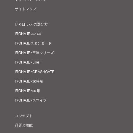
サイトマップ
いろは.いえの選び方
IROHA.IE みつ星
IROHA.IEスタンダード
IROHA.IE×平屋シリーズ
IROHA.IE×Like！
IROHA.IE×CRASHGATE
IROHA.IE×家時短
IROHA.IE×su:iji
IROHA.IE×スマイフ
コンセプト
品質と性能